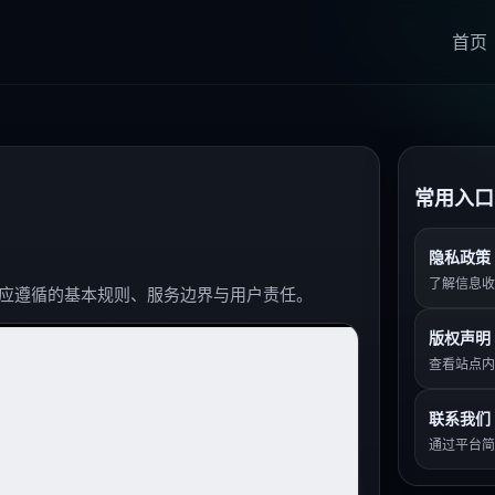
首页
常用入口
隐私政策
了解信息
应遵循的基本规则、服务边界与用户责任。
版权声明
查看站点
联系我们
通过平台