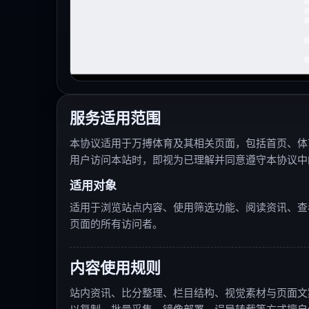
服务适用范围
本协议适用于万搏体育及其相关页面，包括首页、体
用户访问本站时，即视为已理解并同意遵守本协议中
适用对象
适用于浏览站点内容、使用筛选功能、阅读资讯、查
页面的所有访问者。
内容使用规则
站内资讯、比分整理、栏目结构、视觉素材与页面文