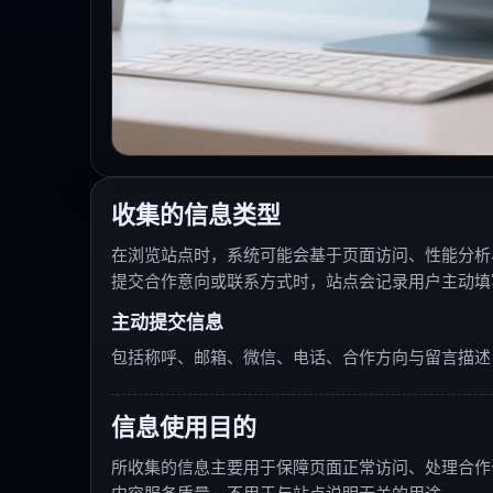
收集的信息类型
在浏览站点时，系统可能会基于页面访问、性能分析
提交合作意向或联系方式时，站点会记录用户主动填
主动提交信息
包括称呼、邮箱、微信、电话、合作方向与留言描述
信息使用目的
所收集的信息主要用于保障页面正常访问、处理合作