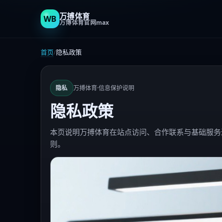
万搏体育
WB
万博体育官网max
首页
/
隐私政策
隐私
万搏体育
·
信息保护说明
隐私政策
本页说明万搏体育在站点访问、合作联系与基础服务
则。