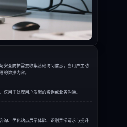
与安全防护需要收集基础访问信息；当用户主动
写的数据内容。
，仅用于处理用户发起的咨询或业务沟通。
咨询、优化站点展示体验、识别异常请求与提升