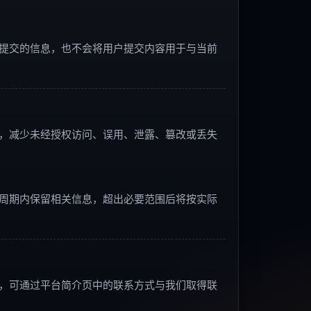
提交的信息，也不会将用户提交内容用于与当前
，减少未经授权访问、误用、泄露、篡改或丢失
周期内保留相关信息，超出必要范围后将按实际
，可通过平台简介页中的联系方式与我们取得联