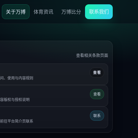
关于万搏
体育资讯
万博比分
联系我们
查看相关条款页面
查看
访问、使用与内容规则
查看
内容版权与授权说明
联系
请前往平台简介页联系